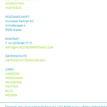
CONSULTING
VORTRÄGE
POSTANSCHRIFT
Hunziker Partner AG
Imhofstrasse 4
5000 Aarau
KONTAKT
T +41 (0)79 661 77 71
INFO@HUNZIKERPARTNER.COM
DATENSCHUTZ
DATENSCHUTZERKLÄRUNG
LINKS
LINKEDIN
INSTAGRAM
FACEBOOK
TWITTER
BLOG
MEDIEN
Freigeräumt | © Hunziker Partner AG | CH-5000 Aarau | Bilder: © Franzisk