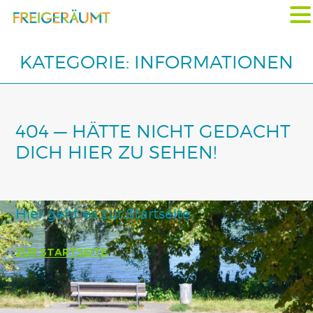
KATEGORIE:
INFORMATIONEN
404 — HÄTTE NICHT GEDACHT
DICH HIER ZU SEHEN!
Hier geht es zur Startseite.
ZUR STARTSEITE