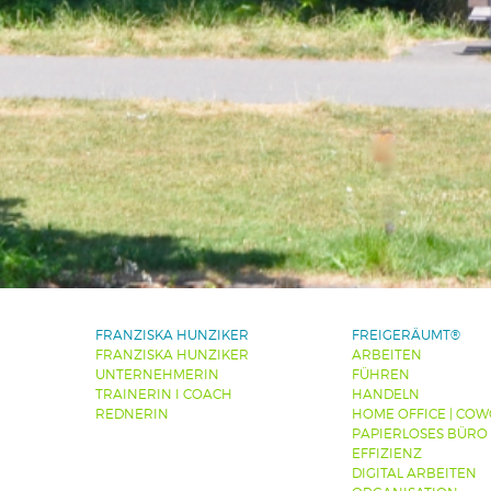
FRANZISKA HUNZIKER
FREIGERÄUMT®
FRANZISKA HUNZIKER
ARBEITEN
UNTERNEHMERIN
FÜHREN
TRAINERIN I COACH
HANDELN
REDNERIN
HOME OFFICE | CO
PAPIERLOSES BÜRO
EFFIZIENZ
DIGITAL ARBEITEN