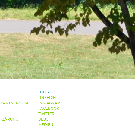
LINKS
1
LINKEDIN
RPARTNER.COM
INSTAGRAM
FACEBOOK
TWITTER
RKLÄRUNG
BLOG
MEDIEN