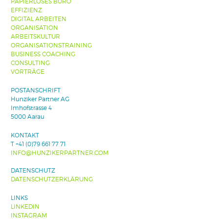
PAPIERLOSES BÜRO
EFFIZIENZ
DIGITAL ARBEITEN
ORGANISATION
ARBEITSKULTUR
ORGANISATIONSTRAINING
BUSINESS COACHING
CONSULTING
VORTRÄGE
POSTANSCHRIFT
Hunziker Partner AG
Imhofstrasse 4
5000 Aarau
KONTAKT
T +41 (0)79 661 77 71
INFO@HUNZIKERPARTNER.COM
DATENSCHUTZ
DATENSCHUTZERKLÄRUNG
LINKS
LINKEDIN
INSTAGRAM