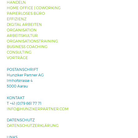
HANDELN
HOME OFFICE | COWORKING
PAPIERLOSES BÜRO
EFFIZIENZ
DIGITAL ARBEITEN
ORGANISATION
ARBEITSKULTUR
ORGANISATIONSTRAINING
BUSINESS COACHING
CONSULTING
VORTRÄGE
POSTANSCHRIFT
Hunziker Partner AG
Imhofstrasse 4
5000 Aarau
KONTAKT
T +41 (0)79 661 77 71
INFO@HUNZIKERPARTNER.COM
DATENSCHUTZ
DATENSCHUTZERKLÄRUNG
LINKS