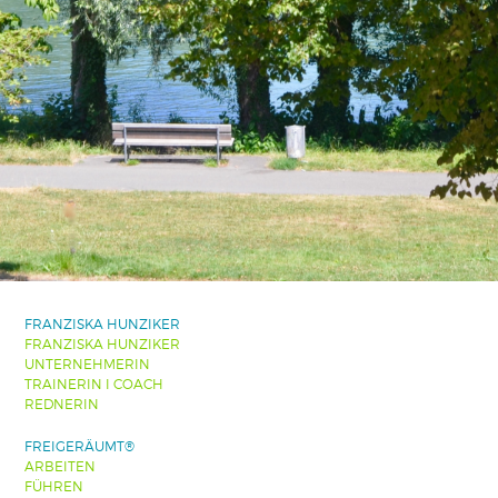
FRANZISKA HUNZIKER
FRANZISKA HUNZIKER
UNTERNEHMERIN
TRAINERIN I COACH
REDNERIN
FREIGERÄUMT®
ARBEITEN
FÜHREN